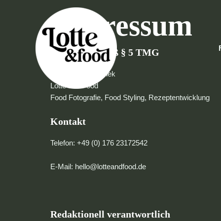
Zum
Impressum
Inhalt
springen
Angaben gemäß § 5 TMG
Charlotte Kreiensiek
Lotte and Food
Food Fotografie, Food Styling, Rezeptentwicklung
Kontakt
Telefon: +49 (0) 176 23172542
E-Mail: hello@lotteandfood.de
Redaktionell verantwortlich