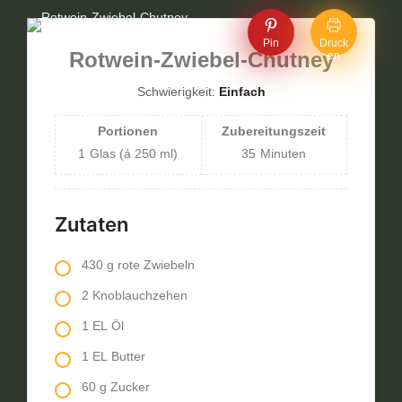
Pin
Druck
Rotwein-Zwiebel-Chutney
en
Schwierigkeit:
Einfach
Portionen
Zubereitungszeit
1
Glas (á 250 ml)
35
Minuten
Zutaten
430 g rote Zwiebeln
2 Knoblauchzehen
1 EL Öl
1 EL Butter
60 g Zucker