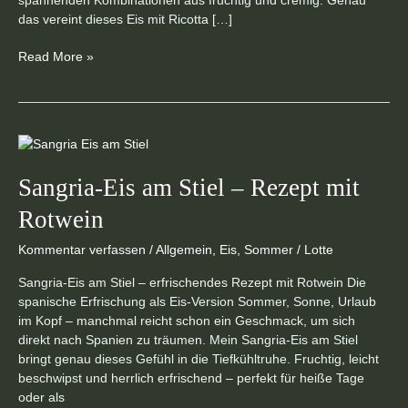
spannenden Kombinationen aus fruchtig und cremig. Genau
das vereint dieses Eis mit Ricotta […]
Read More »
Sangria-
Eis
am
Sangria-Eis am Stiel – Rezept mit
Stiel
Rotwein
–
Rezept
Kommentar verfassen
/
Allgemein
,
Eis
,
Sommer
/
Lotte
mit
Rotwein
Sangria-Eis am Stiel – erfrischendes Rezept mit Rotwein Die
spanische Erfrischung als Eis-Version Sommer, Sonne, Urlaub
im Kopf – manchmal reicht schon ein Geschmack, um sich
direkt nach Spanien zu träumen. Mein Sangria-Eis am Stiel
bringt genau dieses Gefühl in die Tiefkühltruhe. Fruchtig, leicht
beschwipst und herrlich erfrischend – perfekt für heiße Tage
oder als