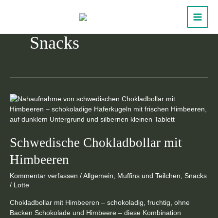
Zum
MAIN
Inhalt
springen
MEN
Snacks
Schwedische
Chokladbollar
mit
Himbeeren
Schwedische Chokladbollar mit
Himbeeren
Kommentar verfassen
/
Allgemein
,
Muffins und Teilchen
,
Snacks
/
Lotte
Chokladbollar mit Himbeeren – schokoladig, fruchtig, ohne
Backen Schokolade und Himbeere – diese Kombination