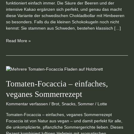
funktioniert einfach immer. Die Säure der Beeren und der
intensive Kakao ergänzen sich perfekt, und genau das macht
diese Variante der schwedischen Chokladbollar mit Himbeeren
so besonders. Falls du die kleinen Schokokugeln noch nicht
kennst: Sie stammen aus Schweden, bestehen klassisch […]
Read More »
Tomaten-
Focaccia
–
Tomaten-Focaccia – einfaches,
einfaches,
veganes Sommerrezept
veganes
Sommerrezept
Kommentar verfassen
/
Brot
,
Snacks
,
Sommer
/
Lotte
Tomaten-Focaccia – einfaches, veganes Sommerrezept
Focaccia ist von Natur aus vegan – und damit perfekt für alle,
die unkomplizierte, pflanzliche Sommergerichte lieben. Dieses
Rezept kombiniert luftigen Hefeteig mit aromatischen,