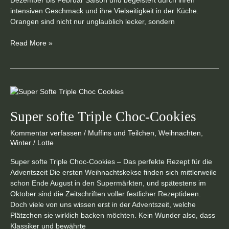
Dezember bis Februar Saison und begeistert durch ihren
intensiven Geschmack und ihre Vielseitigkeit in der Küche.
Orangen sind nicht nur unglaublich lecker, sondern
Read More »
Super
softe
Triple
Super softe Triple Choc-Cookies
Choc-
Kommentar verfassen
/
Muffins und Teilchen
,
Weihnachten
,
Cookies
Winter
/
Lotte
Super softe Triple Choc-Cookies – Das perfekte Rezept für die
Adventszeit Die ersten Weihnachtskekse finden sich mittlerweile
schon Ende August in den Supermärkten, und spätestens im
Oktober sind die Zeitschriften voller festlicher Rezeptideen.
Doch viele von uns wissen erst in der Adventszeit, welche
Plätzchen sie wirklich backen möchten. Kein Wunder also, dass
Klassiker und bewährte