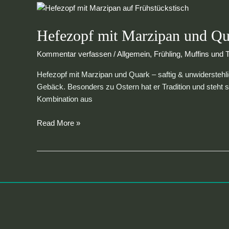
Hefezopf
mit
Marzipan
Hefezopf mit Marzipan und Qua
und
Kommentar verfassen
/
Allgemein
,
Frühling
,
Muffins und T
Quark
–
Hefezopf mit Marzipan und Quark – saftig & unwiderstehlich
saftig
Gebäck. Besonders zu Ostern hat er Tradition und steht 
und
Kombination aus
unwiderstehlich!
Read More »