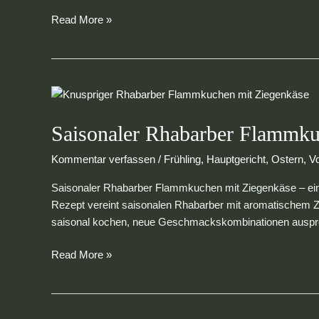
Read More »
Saisonaler
Rhabarber
Flammkuchen
Saisonaler Rhabarber Flammku
mit
Kommentar verfassen
/
Frühling
,
Hauptgericht
,
Ostern
,
V
Ziegenkäse
Saisonaler Rhabarber Flammkuchen mit Ziegenkäse – ein 
Rezept vereint saisonalen Rhabarber mit aromatischem Zie
saisonal kochen, neue Geschmackskombinationen ausprobi
Read More »